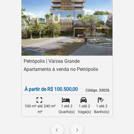
›
‹
›
‹
s
Next
Previous
Ne
P
Petrópolis | Várzea Grande
Guarani
stóvão
Apartamento à venda no Petrópolis
Apartam
À partir de R$ 100.500,00
À parti
go. 33524
go. 33524
Código. 33026
Código. 33026
0
100 m² até 240 m²
1 até 2
1 até 2
1 até 2
60 m² at
anho(s)
m²
Quarto(s)
Vaga(s)
Banho(s)
m